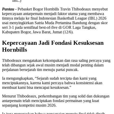
IBL.)
Pantau -
Pebasket Bogor Hornbills Travin Thibodeaux menyebut
kepercayaan antarpemain menjadi faktor utama yang membawa
timnya melaju ke final Indonesian Basketball League (IBL) 2026
usai menyingkirkan Satria Muda Pertamina Bandung dengan skor
seri 3-1 pada semifinal best-of-five di GOR Laga Tangkas,
Kabupaten Bogor, Jawa Barat, Jumat (12/6).
Kepercayaan Jadi Fondasi Kesuksesan
Hornbills
Thibodeaux mengatakan kekompakan dan rasa saling percaya yang
telah dibangun sejak awal musim menjadi modal penting dalam
perjalanan bersejarah tim menuju partai puncak.
Ia mengungkapkan, “Sejarah sudah tercipta dan kami yang
menciptakannya, karena kami percaya bahwa konsistensi akan
membuat kami bisa mencapai kesuksesan.”
Menurut Thibodeaux, perkembangan tim yang solid dan dukungan
antarpemain telah menciptakan fondasi permainan yang kuat
sepanjang kompetisi musim 2026.
Ia juga menegaskan bahwa pencapaian menuju final tidak diraih