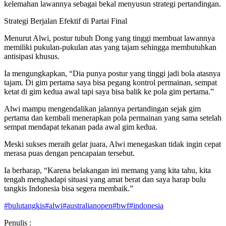
kelemahan lawannya sebagai bekal menyusun strategi pertandingan.
Strategi Berjalan Efektif di Partai Final
Menurut Alwi, postur tubuh Dong yang tinggi membuat lawannya
memiliki pukulan-pukulan atas yang tajam sehingga membutuhkan
antisipasi khusus.
Ia mengungkapkan, “Dia punya postur yang tinggi jadi bola atasnya
tajam. Di gim pertama saya bisa pegang kontrol permainan, sempat
ketat di gim kedua awal tapi saya bisa balik ke pola gim pertama.”
Alwi mampu mengendalikan jalannya pertandingan sejak gim
pertama dan kembali menerapkan pola permainan yang sama setelah
sempat mendapat tekanan pada awal gim kedua.
Meski sukses meraih gelar juara, Alwi menegaskan tidak ingin cepat
merasa puas dengan pencapaian tersebut.
Ia berharap, “Karena belakangan ini memang yang kita tahu, kita
tengah menghadapi situasi yang amat berat dan saya harap bulu
tangkis Indonesia bisa segera membaik.”
#
bulutangkis
#
alwi
#
australianopen
#
bwf
#
indonesia
Penulis :