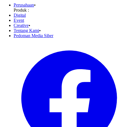
Perusahaan
•
Produk :
Digital
Event
Creative
•
Tentang Kami
•
Pedoman Media Siber