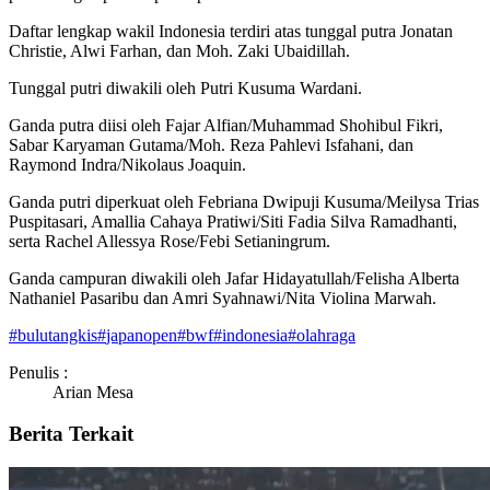
Daftar lengkap wakil Indonesia terdiri atas tunggal putra Jonatan
Christie, Alwi Farhan, dan Moh. Zaki Ubaidillah.
Tunggal putri diwakili oleh Putri Kusuma Wardani.
Ganda putra diisi oleh Fajar Alfian/Muhammad Shohibul Fikri,
Sabar Karyaman Gutama/Moh. Reza Pahlevi Isfahani, dan
Raymond Indra/Nikolaus Joaquin.
Ganda putri diperkuat oleh Febriana Dwipuji Kusuma/Meilysa Trias
Puspitasari, Amallia Cahaya Pratiwi/Siti Fadia Silva Ramadhanti,
serta Rachel Allessya Rose/Febi Setianingrum.
Ganda campuran diwakili oleh Jafar Hidayatullah/Felisha Alberta
Nathaniel Pasaribu dan Amri Syahnawi/Nita Violina Marwah.
#
bulutangkis
#
japanopen
#
bwf
#
indonesia
#
olahraga
Penulis :
Arian Mesa
Berita Terkait