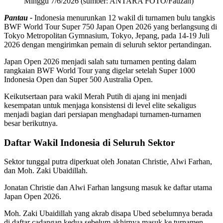
Minggu 7/6/2026 (sumber: ANTARA FOTO/Fauzan)
Pantau -
Indonesia menurunkan 12 wakil di turnamen bulu tangkis
BWF World Tour Super 750 Japan Open 2026 yang berlangsung di
Tokyo Metropolitan Gymnasium, Tokyo, Jepang, pada 14-19 Juli
2026 dengan mengirimkan pemain di seluruh sektor pertandingan.
Japan Open 2026 menjadi salah satu turnamen penting dalam
rangkaian BWF World Tour yang digelar setelah Super 1000
Indonesia Open dan Super 500 Australia Open.
Keikutsertaan para wakil Merah Putih di ajang ini menjadi
kesempatan untuk menjaga konsistensi di level elite sekaligus
menjadi bagian dari persiapan menghadapi turnamen-turnamen
besar berikutnya.
Daftar Wakil Indonesia di Seluruh Sektor
Sektor tunggal putra diperkuat oleh Jonatan Christie, Alwi Farhan,
dan Moh. Zaki Ubaidillah.
Jonatan Christie dan Alwi Farhan langsung masuk ke daftar utama
Japan Open 2026.
Moh. Zaki Ubaidillah yang akrab disapa Ubed sebelumnya berada
di daftar cadangan kedua sebelum akhirnya masuk ke turnamen.