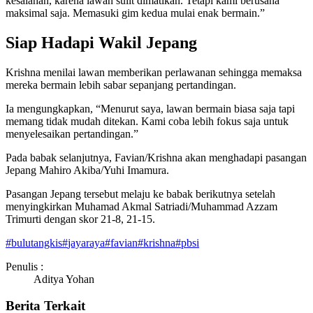
kesalahan, karena lawan sulit dimatikan. Tetapi kami berusaha
maksimal saja. Memasuki gim kedua mulai enak bermain.”
Siap Hadapi Wakil Jepang
Krishna menilai lawan memberikan perlawanan sehingga memaksa
mereka bermain lebih sabar sepanjang pertandingan.
Ia mengungkapkan, “Menurut saya, lawan bermain biasa saja tapi
memang tidak mudah ditekan. Kami coba lebih fokus saja untuk
menyelesaikan pertandingan.”
Pada babak selanjutnya, Favian/Krishna akan menghadapi pasangan
Jepang Mahiro Akiba/Yuhi Imamura.
Pasangan Jepang tersebut melaju ke babak berikutnya setelah
menyingkirkan Muhamad Akmal Satriadi/Muhammad Azzam
Trimurti dengan skor 21-8, 21-15.
#
bulutangkis
#
jayaraya
#
favian
#
krishna
#
pbsi
Penulis :
Aditya Yohan
Berita Terkait