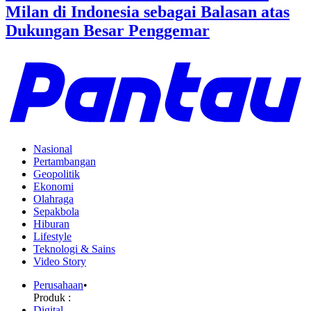
Milan di Indonesia sebagai Balasan atas
Dukungan Besar Penggemar
Nasional
Pertambangan
Geopolitik
Ekonomi
Olahraga
Sepakbola
Hiburan
Lifestyle
Teknologi & Sains
Video Story
Perusahaan
•
Produk :
Digital