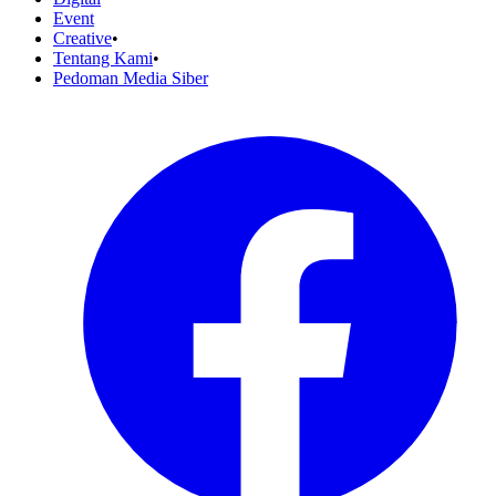
Event
Creative
•
Tentang Kami
•
Pedoman Media Siber