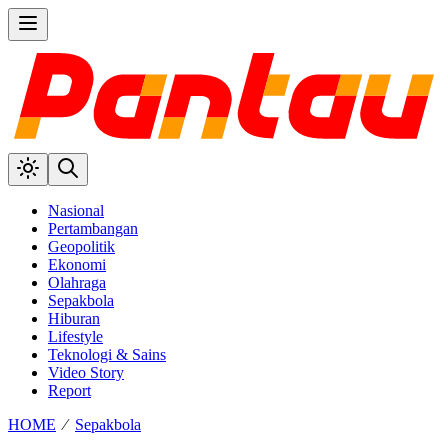
Nasional
Pertambangan
Geopolitik
Ekonomi
Olahraga
Sepakbola
Hiburan
Lifestyle
Teknologi & Sains
Video Story
Report
HOME
⁄
Sepakbola