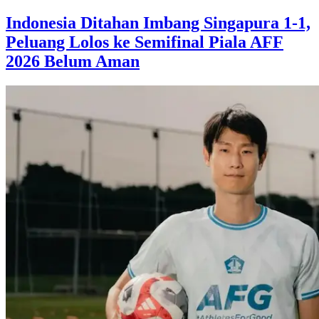
Indonesia Ditahan Imbang Singapura 1-1,
Peluang Lolos ke Semifinal Piala AFF
2026 Belum Aman