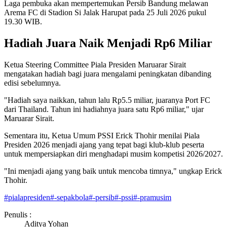
Laga pembuka akan mempertemukan Persib Bandung melawan
Arema FC di Stadion Si Jalak Harupat pada 25 Juli 2026 pukul
19.30 WIB.
Hadiah Juara Naik Menjadi Rp6 Miliar
Ketua Steering Committee Piala Presiden Maruarar Sirait
mengatakan hadiah bagi juara mengalami peningkatan dibanding
edisi sebelumnya.
"Hadiah saya naikkan, tahun lalu Rp5.5 miliar, juaranya Port FC
dari Thailand. Tahun ini hadiahnya juara satu Rp6 miliar," ujar
Maruarar Sirait.
Sementara itu, Ketua Umum PSSI Erick Thohir menilai Piala
Presiden 2026 menjadi ajang yang tepat bagi klub-klub peserta
untuk mempersiapkan diri menghadapi musim kompetisi 2026/2027.
"Ini menjadi ajang yang baik untuk mencoba timnya," ungkap Erick
Thohir.
#
pialapresiden
#
-sepakbola
#
-persib
#
-pssi
#
-pramusim
Penulis :
Aditya Yohan