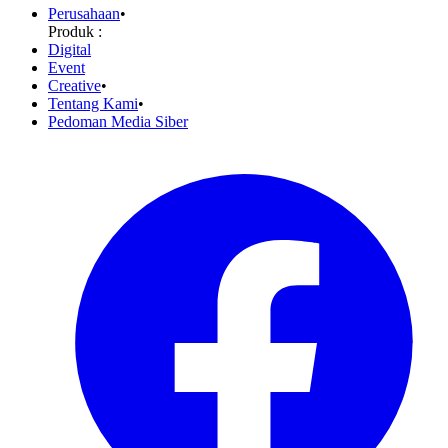
Perusahaan
•
Produk :
Digital
Event
Creative
•
Tentang Kami
•
Pedoman Media Siber