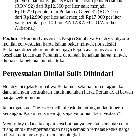
penyesuaian harga jual BBM nonsubsidi jenis Pertamax
(RON 92) dari Rp12.300 per liter naik menjadi
Rp16.250 per liter dan Pertamax Green 95 (RON 95)
dari Rp12.900 per liter naik menjadi Rp17.000 per liter
yang berlaku per 10 Juni. ANTARA FOTO/Aprillio
Akbar/nz.)
Pantau -
Ekonom Universitas Negeri Surabaya Hendry Cahyono
menilai penyesuaian harga bahan bakar minyak nonsubsidi
Pertamax diperlukan untuk menjaga kepercayaan investor dan
kesehatan keuangan Pertamina di tengah kenaikan harga minyak
dunia serta pelemahan nilai tukar.
Penyesuaian Dinilai Sulit Dihindari
Hendry menjelaskan bahwa Pertamina selama ini menggunakan
dana talangan perusahaan untuk menahan harga Pertamax di bawah
harga keekonomian.
Ia mengatakan, “Investor melihat rasio keuntungan dan kinerja
keuangan. Kalau terus merugi, siapa yang mau berinvestasi?”
Menurutnya, dana talangan tersebut hanya bersifat sementara dan
ruang untuk mempertahankan harga semakin terbatas ketika harga
minyak dan kurs rupiah terus meningkat.