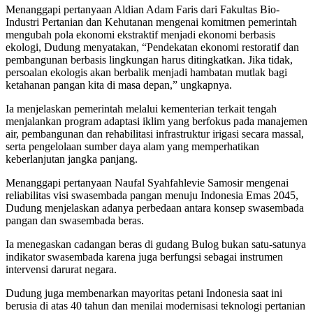
Menanggapi pertanyaan Aldian Adam Faris dari Fakultas Bio-
Industri Pertanian dan Kehutanan mengenai komitmen pemerintah
mengubah pola ekonomi ekstraktif menjadi ekonomi berbasis
ekologi, Dudung menyatakan, “Pendekatan ekonomi restoratif dan
pembangunan berbasis lingkungan harus ditingkatkan. Jika tidak,
persoalan ekologis akan berbalik menjadi hambatan mutlak bagi
ketahanan pangan kita di masa depan,” ungkapnya.
Ia menjelaskan pemerintah melalui kementerian terkait tengah
menjalankan program adaptasi iklim yang berfokus pada manajemen
air, pembangunan dan rehabilitasi infrastruktur irigasi secara massal,
serta pengelolaan sumber daya alam yang memperhatikan
keberlanjutan jangka panjang.
Menanggapi pertanyaan Naufal Syahfahlevie Samosir mengenai
reliabilitas visi swasembada pangan menuju Indonesia Emas 2045,
Dudung menjelaskan adanya perbedaan antara konsep swasembada
pangan dan swasembada beras.
Ia menegaskan cadangan beras di gudang Bulog bukan satu-satunya
indikator swasembada karena juga berfungsi sebagai instrumen
intervensi darurat negara.
Dudung juga membenarkan mayoritas petani Indonesia saat ini
berusia di atas 40 tahun dan menilai modernisasi teknologi pertanian