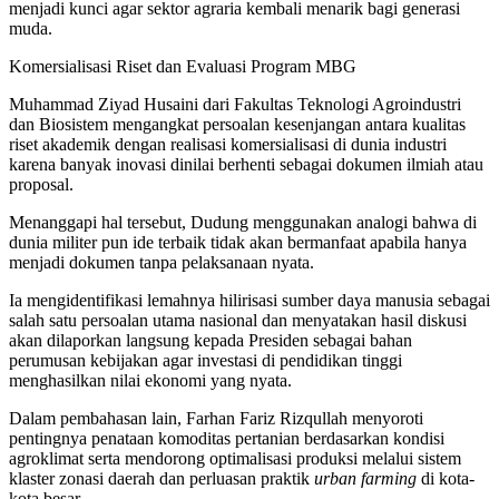
menjadi kunci agar sektor agraria kembali menarik bagi generasi
muda.
Komersialisasi Riset dan Evaluasi Program MBG
Muhammad Ziyad Husaini dari Fakultas Teknologi Agroindustri
dan Biosistem mengangkat persoalan kesenjangan antara kualitas
riset akademik dengan realisasi komersialisasi di dunia industri
karena banyak inovasi dinilai berhenti sebagai dokumen ilmiah atau
proposal.
Menanggapi hal tersebut, Dudung menggunakan analogi bahwa di
dunia militer pun ide terbaik tidak akan bermanfaat apabila hanya
menjadi dokumen tanpa pelaksanaan nyata.
Ia mengidentifikasi lemahnya hilirisasi sumber daya manusia sebagai
salah satu persoalan utama nasional dan menyatakan hasil diskusi
akan dilaporkan langsung kepada Presiden sebagai bahan
perumusan kebijakan agar investasi di pendidikan tinggi
menghasilkan nilai ekonomi yang nyata.
Dalam pembahasan lain, Farhan Fariz Rizqullah menyoroti
pentingnya penataan komoditas pertanian berdasarkan kondisi
agroklimat serta mendorong optimalisasi produksi melalui sistem
klaster zonasi daerah dan perluasan praktik
urban farming
di kota-
kota besar.