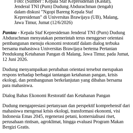
Foto:
(Sumber : Kepala Staf Kepresidenan (Kastaf),
Jenderal TNI (Purn) Dudung Abdurachman (tengah)
dalam diskusi "Ngopi Bareng Kepala Staf
Kepresidenan" di Universitas Brawijaya (UB), Malang,
Jawa Timur, Jumat (12/6/2026)
Pantau -
Kepala Staf Kepresidenan Jenderal TNI (Purn) Dudung
Abdurachman menyatakan pemerintah terus menggeser orientasi
pembangunan menuju ekonomi restoratif dalam dialog terbuka
bersama mahasiswa Universitas Brawijaya bertema Pertanian
Pendukung Ketahanan Pangan di Malang, Jawa Timur, pada Jumat,
12 Juni 2026.
Dudung menyampaikan perubahan orientasi tersebut merupakan
respons terhadap berbagai tantangan ketahanan pangan, krisis
ekologi, dan pembangunan berkelanjutan yang dibahas bersama
para mahasiswa.
Dialog Bahas Ekonomi Restoratif dan Ketahanan Pangan
Dudung mengapresiasi pertanyaan dan perspektif komprehensif dari
mahasiswa mengenai krisis ekologi, transformasi ekonomi, visi
Indonesia Emas 2045, regenerasi petani, komersialisasi riset,
perusahaan rintisan, agroklimat, hingga evaluasi Program Makan
Bergizi Gratis.