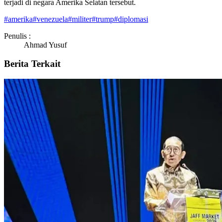
terjadi di negara Amerika Selatan tersebut.
#
amerika
#
venezuela
#
militer
#
trump
#
diplomasi
Penulis :
Ahmad Yusuf
Berita Terkait