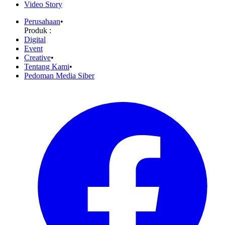
Video Story
Perusahaan
•
Produk :
Digital
Event
Creative
•
Tentang Kami
•
Pedoman Media Siber