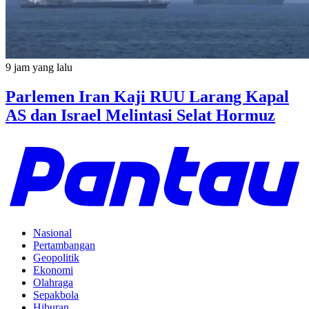
9 jam yang lalu
Parlemen Iran Kaji RUU Larang Kapal
AS dan Israel Melintasi Selat Hormuz
Nasional
Pertambangan
Geopolitik
Ekonomi
Olahraga
Sepakbola
Hiburan