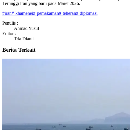
Tertinggi Iran yang baru pada Maret 2026.
#
iran
#
-khamenei
#
-pemakaman
#
-teheran
#
-diplomasi
Penulis :
Ahmad Yusuf
Editor :
Tria Dianti
Berita Terkait