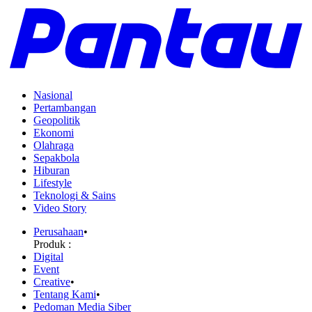
Nasional
Pertambangan
Geopolitik
Ekonomi
Olahraga
Sepakbola
Hiburan
Lifestyle
Teknologi & Sains
Video Story
Perusahaan
•
Produk :
Digital
Event
Creative
•
Tentang Kami
•
Pedoman Media Siber