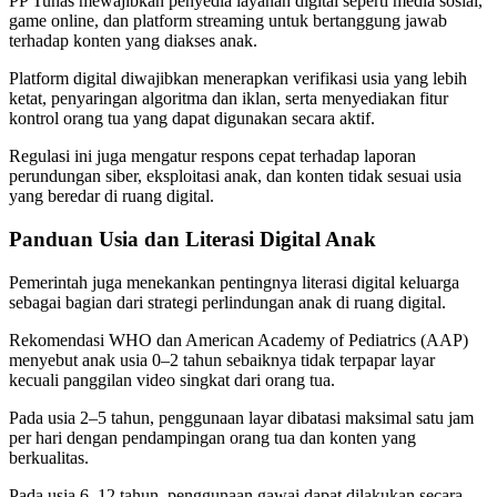
PP Tunas mewajibkan penyedia layanan digital seperti media sosial,
game online, dan platform streaming untuk bertanggung jawab
terhadap konten yang diakses anak.
Platform digital diwajibkan menerapkan verifikasi usia yang lebih
ketat, penyaringan algoritma dan iklan, serta menyediakan fitur
kontrol orang tua yang dapat digunakan secara aktif.
Regulasi ini juga mengatur respons cepat terhadap laporan
perundungan siber, eksploitasi anak, dan konten tidak sesuai usia
yang beredar di ruang digital.
Panduan Usia dan Literasi Digital Anak
Pemerintah juga menekankan pentingnya literasi digital keluarga
sebagai bagian dari strategi perlindungan anak di ruang digital.
Rekomendasi WHO dan American Academy of Pediatrics (AAP)
menyebut anak usia 0–2 tahun sebaiknya tidak terpapar layar
kecuali panggilan video singkat dari orang tua.
Pada usia 2–5 tahun, penggunaan layar dibatasi maksimal satu jam
per hari dengan pendampingan orang tua dan konten yang
berkualitas.
Pada usia 6–12 tahun, penggunaan gawai dapat dilakukan secara