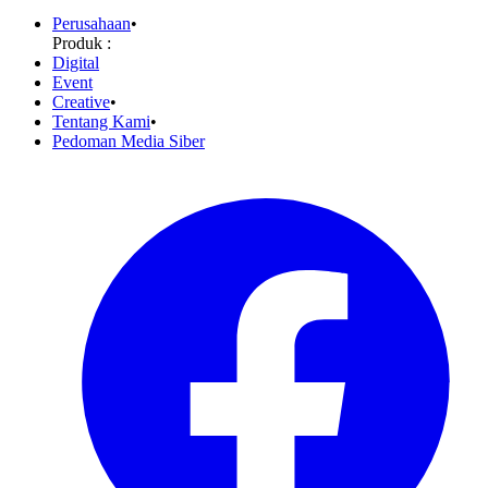
Perusahaan
•
Produk :
Digital
Event
Creative
•
Tentang Kami
•
Pedoman Media Siber