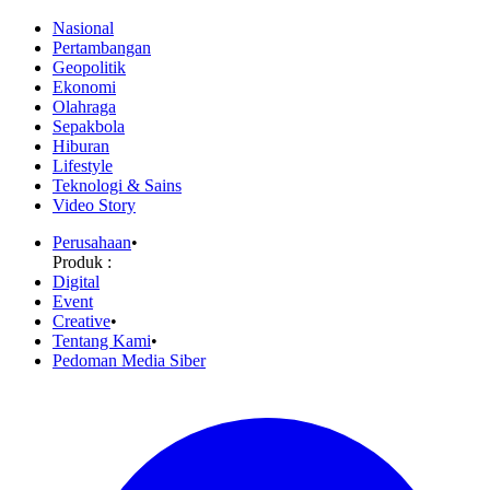
Nasional
Pertambangan
Geopolitik
Ekonomi
Olahraga
Sepakbola
Hiburan
Lifestyle
Teknologi & Sains
Video Story
Perusahaan
•
Produk :
Digital
Event
Creative
•
Tentang Kami
•
Pedoman Media Siber