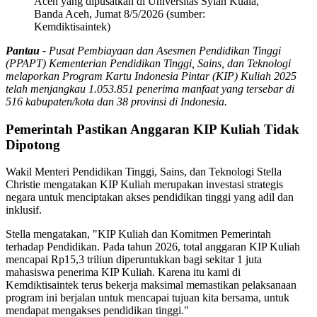
Aceh yang dipusatkan di Universitas Syiah Kuala,
Banda Aceh, Jumat 8/5/2026 (sumber:
Kemdiktisaintek)
Pantau -
Pusat Pembiayaan dan Asesmen Pendidikan Tinggi
(PPAPT) Kementerian Pendidikan Tinggi, Sains, dan Teknologi
melaporkan Program Kartu Indonesia Pintar (KIP) Kuliah 2025
telah menjangkau 1.053.851 penerima manfaat yang tersebar di
516 kabupaten/kota dan 38 provinsi di Indonesia.
Pemerintah Pastikan Anggaran KIP Kuliah Tidak
Dipotong
Wakil Menteri Pendidikan Tinggi, Sains, dan Teknologi Stella
Christie mengatakan KIP Kuliah merupakan investasi strategis
negara untuk menciptakan akses pendidikan tinggi yang adil dan
inklusif.
Stella mengatakan, "KIP Kuliah dan Komitmen Pemerintah
terhadap Pendidikan. Pada tahun 2026, total anggaran KIP Kuliah
mencapai Rp15,3 triliun diperuntukkan bagi sekitar 1 juta
mahasiswa penerima KIP Kuliah. Karena itu kami di
Kemdiktisaintek terus bekerja maksimal memastikan pelaksanaan
program ini berjalan untuk mencapai tujuan kita bersama, untuk
mendapat mengakses pendidikan tinggi."