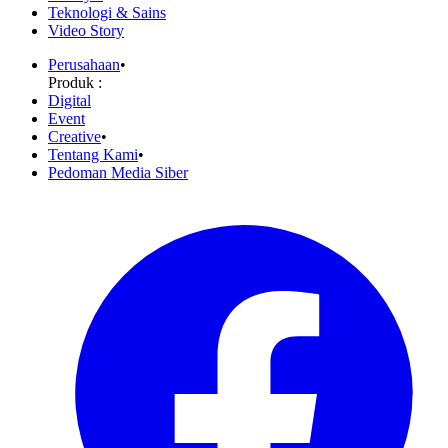
Teknologi & Sains
Video Story
Perusahaan
•
Produk :
Digital
Event
Creative
•
Tentang Kami
•
Pedoman Media Siber