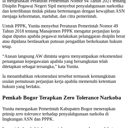
Ia menjelaskan Peraturan Pemerintah Nomor 94 Tahun 2021 tentang
Disiplin Pegawai Negeri Sipil menyebut penyalahgunaan narkotika
dan keterlibatan tindak pidana bertentangan dengan kewajiban ASN
menjaga kehormatan, martabat, dan citra pemerintah.
Untuk PPPK, Yunita menyebut Peraturan Pemerintah Nomor 49
Tahun 2018 tentang Manajemen PPPK mengatur perjanjian kerja
dapat diputus apabila pegawai melakukan pelanggaran disiplin berat
atau dipidana berdasarkan putusan pengadilan berkekuatan hukum
tetap.
“Atasan langsung AW diminta segera menyampaikan rekomendasi
penanganan kepegawaian apabila yang bersangkutan telah
ditetapkan sebagai tersangka,” kata Yunita.
Ia menambahkan rekomendasi tersebut termasuk kemungkinan
usulan pemutusan perjanjian kerja apabila memenuhi ketentuan
hukum yang berlaku.
Pemkab Bogor Terapkan Zero Tolerance Narkoba
Yunita menegaskan Pemerintah Kabupaten Bogor menerapkan
prinsip
zero tolerance
terhadap penyalahgunaan narkoba di
lingkungan ASN dan PPPK.