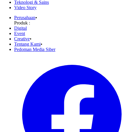
Teknologi & Sains
Video Story
Perusahaan
•
Produk :
Digital
Event
Creative
•
Tentang Kami
•
Pedoman Media Siber