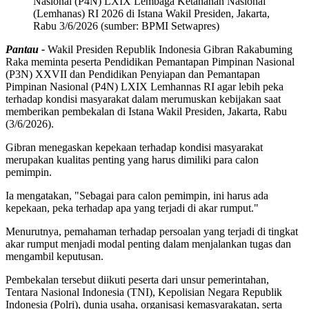
Nasional (P4N) LXIX Lembaga Ketahanan Nasional
(Lemhanas) RI 2026 di Istana Wakil Presiden, Jakarta,
Rabu 3/6/2026 (sumber: BPMI Setwapres)
Pantau -
Wakil Presiden Republik Indonesia Gibran Rakabuming
Raka meminta peserta Pendidikan Pemantapan Pimpinan Nasional
(P3N) XXVII dan Pendidikan Penyiapan dan Pemantapan
Pimpinan Nasional (P4N) LXIX Lemhannas RI agar lebih peka
terhadap kondisi masyarakat dalam merumuskan kebijakan saat
memberikan pembekalan di Istana Wakil Presiden, Jakarta, Rabu
(3/6/2026).
Gibran menegaskan kepekaan terhadap kondisi masyarakat
merupakan kualitas penting yang harus dimiliki para calon
pemimpin.
Ia mengatakan, "Sebagai para calon pemimpin, ini harus ada
kepekaan, peka terhadap apa yang terjadi di akar rumput."
Menurutnya, pemahaman terhadap persoalan yang terjadi di tingkat
akar rumput menjadi modal penting dalam menjalankan tugas dan
mengambil keputusan.
Pembekalan tersebut diikuti peserta dari unsur pemerintahan,
Tentara Nasional Indonesia (TNI), Kepolisian Negara Republik
Indonesia (Polri), dunia usaha, organisasi kemasyarakatan, serta