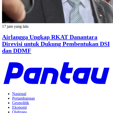
17 jam yang lalu
Airlangga Ungkap RKAT Danantara
Direvisi untuk Dukung Pembentukan DSI
dan DDMF
Nasional
Pertambangan
Geopolitik
Ekonomi
Olahraga