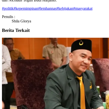
dan Nicolaus Teguh Budi Harjanto.
#
politik
#
kepemimpinan
#
lemhannas
#
kebijakan
#
masyarakat
Penulis :
Shila Glorya
Berita Terkait