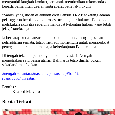
mengambil langkah konkret, termasuk memberikan rekomendasi
kepada pemerintah daerah serta aparat penegak hukum.
"Sanksi yang sudah dilakukan oleh Pansus TRAP sekarang adalah
pelanggaran berat sudah diproses melalui jalur hukum. Tidak boleh
melakukan aktivitas sebelum mendapat kekuatan hukum yang lebih
jelas," tandasnya.
Ia berharap kerja pansus ini tidak berhenti pada pengungkapan
pelanggaran semata, tetapi menjadi momentum untuk memperkuat
penegakan aturan dan menjaga keberlanjutan Bali ke depan.
Di tengah tekanan pembangunan dan investasi, Nengah
menegaskan satu pesan utama: Bali harus tetap dijaga, bukan
sekadar dimanfaatkan.
#
nengah senantara
#
nasdem
#
pansus trap
#
bali
#
tata
ruang
#
btid
#
investasi
Penulis :
Khalied Malvino
Berita Terkait