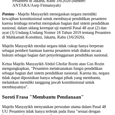
Pesantren di Jakarta, Rabu 3/6/2026 (sumber:
ANTARA/Asep Firmansyah)
Pantau -
Majelis Masyayikh menegaskan negara memiliki
kewajiban konstitusional untuk membiayai pendidikan pesantren
karena lembaga tersebut merupakan bagian dari sistem pendidikan
nasional, dalam sidang keempat uji materiil Pasal 48 ayat (2) dan
ayat (3) Undang-Undang Nomor 18 Tahun 2019 tentang Pesantren
di Mahkamah Konstitusi, Jakarta, Rabu (3/6/2026).
Majelis Masyayikh menilai negara tidak cukup hanya berperan
sebagai pemberi bantuan karena pesantren telah diakui secara
hukum sebagai bagian dari penyelenggaraan pendidikan nasional.
Ketua Majelis Masyayikh Abdul Ghofar Rozin atau Gus Rozin
mengungkapkan, "Pesantren melaksanakan fungsi pendidikan
sebagai bagian dari sistem pendidikan nasional. Karena itu, negara
tidak dapat diposisikan hanya sebagai pihak yang membantu,
melainkan memiliki tanggung jawab konstitusional untuk
membiayainya".
Soroti Frasa "Membantu Pendanaan"
Majelis Masyayikh menyatakan persoalan utama dalam Pasal 48
UU Pesantren tidak hanya terletak pada frasa "sesuai dengan