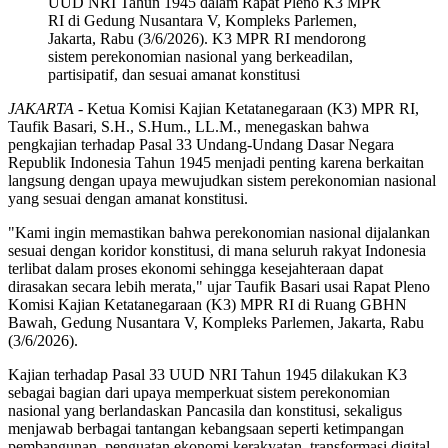
UUD NRI Tahun 1945 dalam Rapat Pleno K3 MPR
RI di Gedung Nusantara V, Kompleks Parlemen,
Jakarta, Rabu (3/6/2026). K3 MPR RI mendorong
sistem perekonomian nasional yang berkeadilan,
partisipatif, dan sesuai amanat konstitusi
JAKARTA -
Ketua Komisi Kajian Ketatanegaraan (K3) MPR RI,
Taufik Basari, S.H., S.Hum., LL.M., menegaskan bahwa
pengkajian terhadap Pasal 33 Undang-Undang Dasar Negara
Republik Indonesia Tahun 1945 menjadi penting karena berkaitan
langsung dengan upaya mewujudkan sistem perekonomian nasional
yang sesuai dengan amanat konstitusi.
"Kami ingin memastikan bahwa perekonomian nasional dijalankan
sesuai dengan koridor konstitusi, di mana seluruh rakyat Indonesia
terlibat dalam proses ekonomi sehingga kesejahteraan dapat
dirasakan secara lebih merata," ujar Taufik Basari usai Rapat Pleno
Komisi Kajian Ketatanegaraan (K3) MPR RI di Ruang GBHN
Bawah, Gedung Nusantara V, Kompleks Parlemen, Jakarta, Rabu
(3/6/2026).
Kajian terhadap Pasal 33 UUD NRI Tahun 1945 dilakukan K3
sebagai bagian dari upaya memperkuat sistem perekonomian
nasional yang berlandaskan Pancasila dan konstitusi, sekaligus
menjawab berbagai tantangan kebangsaan seperti ketimpangan
pembangunan, penguatan ekonomi kerakyatan, transformasi digital,