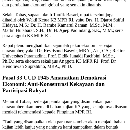
dan perubahan ekonomi global yang semakin dinamis.
Selain Tobas, sapaan akrab Taufik Basari, rapat tersebut juga
dihadiri oleh Wakil Ketua K3 MPR RI, yaitu Drs. H. Djarot Saiful
Hidayat, M.S.; Dr. H. Rambe Kamarul Zaman, M.Sc., M.M.;
Martin Hutabarat, S.H.; Dr. H. Ajiep Padindang, S.E., M.M.; serta
para anggota K3 MPR RI.
Rapat pleno menghadirkan sejumlah pakar ekonomi sebagai
narasumber, yakni Dr. Revrisond Baswir, MBA., Ak., CA.; Rektor
Universitas Paramadina, Prof. Didik Junaidi Rachbini, M.Sc.,
Ph.D.; serta ekonom sekaligus Anggota K3 MPR RI, Prof. Dr.
Hendrawan Supratikno, MBA., Ph.D.
Pasal 33 UUD 1945 Amanatkan Demokrasi
Ekonomi: Anti-Konsentrasi Kekayaan dan
Partisipasi Rakyat
Menurut Tobas, berbagai pandangan yang disampaikan para
narasumber akan menjadi bahan kajian K3 yang selanjutnya disusun
menjadi rekomendasi kepada Pimpinan MPR RI.
"Tadi yang disampaikan oleh para narasumber akan menjadi bahan
kajian lebih lanjut yang nantinya kami sampaikan dalam bentuk