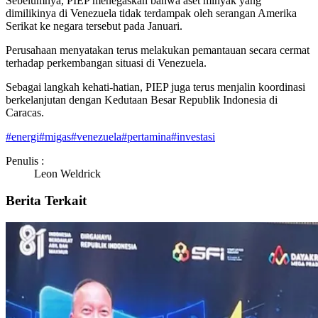
Sebelumnya, PIEP menegaskan bahwa aset minyak yang
dimilikinya di Venezuela tidak terdampak oleh serangan Amerika
Serikat ke negara tersebut pada Januari.
Perusahaan menyatakan terus melakukan pemantauan secara cermat
terhadap perkembangan situasi di Venezuela.
Sebagai langkah kehati-hatian, PIEP juga terus menjalin koordinasi
berkelanjutan dengan Kedutaan Besar Republik Indonesia di
Caracas.
#
energi
#
migas
#
venezuela
#
pertamina
#
investasi
Penulis :
Leon Weldrick
Berita Terkait