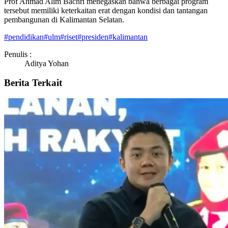
Prof Ahmad Alim Bachri menegaskan bahwa berbagai program
tersebut memiliki keterkaitan erat dengan kondisi dan tantangan
pembangunan di Kalimantan Selatan.
#
pendidikan
#
ulm
#
riset
#
presiden
#
kalimantan
Penulis :
Aditya Yohan
Berita Terkait