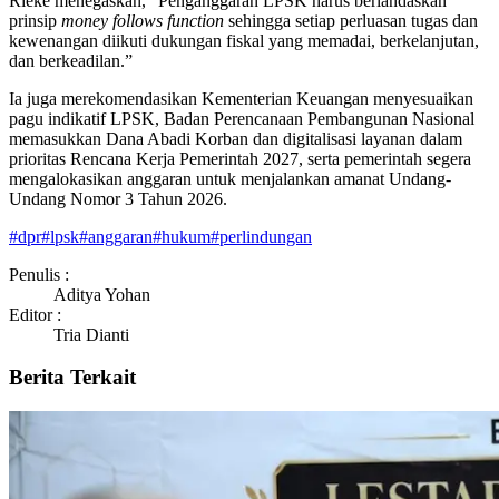
Rieke menegaskan, “Penganggaran LPSK harus berlandaskan
prinsip
money follows function
sehingga setiap perluasan tugas dan
kewenangan diikuti dukungan fiskal yang memadai, berkelanjutan,
dan berkeadilan.”
Ia juga merekomendasikan Kementerian Keuangan menyesuaikan
pagu indikatif LPSK, Badan Perencanaan Pembangunan Nasional
memasukkan Dana Abadi Korban dan digitalisasi layanan dalam
prioritas Rencana Kerja Pemerintah 2027, serta pemerintah segera
mengalokasikan anggaran untuk menjalankan amanat Undang-
Undang Nomor 3 Tahun 2026.
#
dpr
#
lpsk
#
anggaran
#
hukum
#
perlindungan
Penulis :
Aditya Yohan
Editor :
Tria Dianti
Berita Terkait