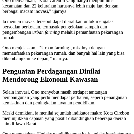
Ono menyatakan, “Kota Cirebon yang hanya meliputi lima
kecamatan dan 22 kelurahan harusnya lebih maju lagi dengan
berbagai macam inovasi,” ujarnya.
Ia menilai inovasi tersebut dapat diarahkan untuk mengatasi
persoalan perkotaan, termasuk pengelolaan sampah dan
pengembangan
urban farming
melalui pemanfaatan pekarangan
rumah.
Ono menjelaskan, “‘Urban farming’, misalnya dengan
memanfaatkan pekarangan rumah, dan banyak hal lain yang bisa
dikembangkan ke depan,” ujarnya.
Penguatan Perdagangan Dinilai
Mendorong Ekonomi Kawasan
Selain inovasi, Ono menyebut masih terdapat tantangan
pembangunan yang perlu mendapat perhatian, seperti penanganan
kemiskinan dan peningkatan layanan pendidikan.
Meski demikian, ia menilai sejumlah indikator makro Kota Cirebon
menunjukkan capaian yang positif dibandingkan beberapa daerah
lain di Jawa Barat.
Ono mengatakan, “Indeks pendidikannya baik, indeks kesehatannya