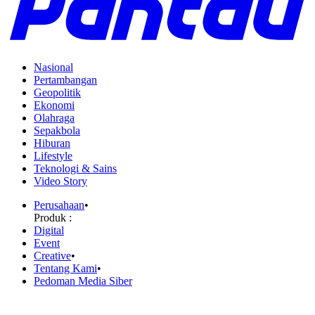
Nasional
Pertambangan
Geopolitik
Ekonomi
Olahraga
Sepakbola
Hiburan
Lifestyle
Teknologi & Sains
Video Story
Perusahaan
•
Produk :
Digital
Event
Creative
•
Tentang Kami
•
Pedoman Media Siber