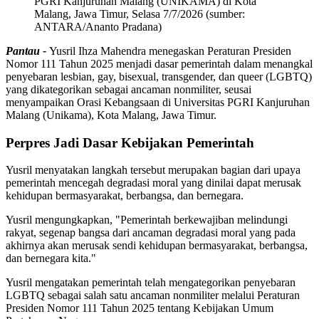
PGRI Kanjuruhan Malang (UNIKAMA) di Kota
Malang, Jawa Timur, Selasa 7/7/2026 (sumber:
ANTARA/Ananto Pradana)
Pantau -
Yusril Ihza Mahendra menegaskan Peraturan Presiden
Nomor 111 Tahun 2025 menjadi dasar pemerintah dalam menangkal
penyebaran lesbian, gay, bisexual, transgender, dan queer (LGBTQ)
yang dikategorikan sebagai ancaman nonmiliter, seusai
menyampaikan Orasi Kebangsaan di Universitas PGRI Kanjuruhan
Malang (Unikama), Kota Malang, Jawa Timur.
Perpres Jadi Dasar Kebijakan Pemerintah
Yusril menyatakan langkah tersebut merupakan bagian dari upaya
pemerintah mencegah degradasi moral yang dinilai dapat merusak
kehidupan bermasyarakat, berbangsa, dan bernegara.
Yusril mengungkapkan, "Pemerintah berkewajiban melindungi
rakyat, segenap bangsa dari ancaman degradasi moral yang pada
akhirnya akan merusak sendi kehidupan bermasyarakat, berbangsa,
dan bernegara kita."
Yusril mengatakan pemerintah telah mengategorikan penyebaran
LGBTQ sebagai salah satu ancaman nonmiliter melalui Peraturan
Presiden Nomor 111 Tahun 2025 tentang Kebijakan Umum