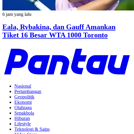
6 jam yang lalu
Eala, Rybakina, dan Gauff Amankan
Tiket 16 Besar WTA 1000 Toronto
Nasional
Pertambangan
Geopolitik
Ekonomi
Olahraga
Sepakbola
Hiburan
Lifestyle
Teknologi & Sains