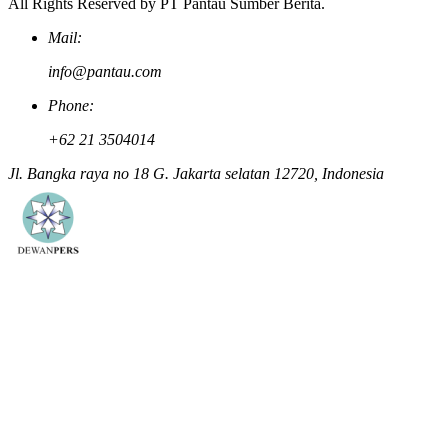
All Rights Reserved by PT Pantau Sumber Berita.
Mail:
info@pantau.com
Phone:
+62 21 3504014
Jl. Bangka raya no 18 G. Jakarta selatan 12720, Indonesia