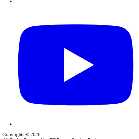
Copyrights © 2026