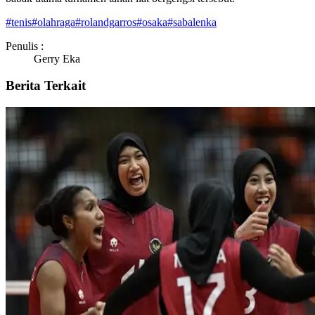
#
tenis
#
olahraga
#
rolandgarros
#
osaka
#
sabalenka
Penulis :
Gerry Eka
Berita Terkait