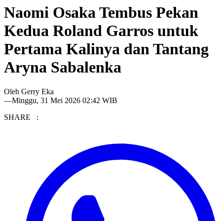
Naomi Osaka Tembus Pekan
Kedua Roland Garros untuk
Pertama Kalinya dan Tantang
Aryna Sabalenka
Oleh
Gerry Eka
—
Minggu, 31 Mei 2026 02:42 WIB
SHARE :