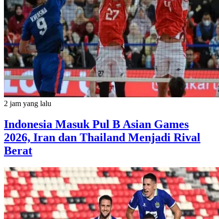
2 jam yang lalu
Indonesia Masuk Pul B Asian Games
2026, Iran dan Thailand Menjadi Rival
Berat