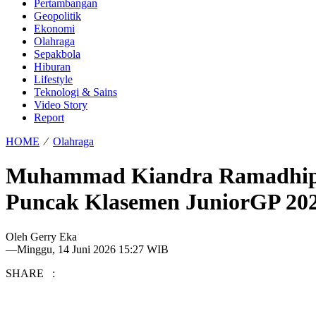
Pertambangan
Geopolitik
Ekonomi
Olahraga
Sepakbola
Hiburan
Lifestyle
Teknologi & Sains
Video Story
Report
HOME
⁄
Olahraga
Muhammad Kiandra Ramadhipa 
Puncak Klasemen JuniorGP 20
Oleh
Gerry Eka
—
Minggu, 14 Juni 2026 15:27 WIB
SHARE :