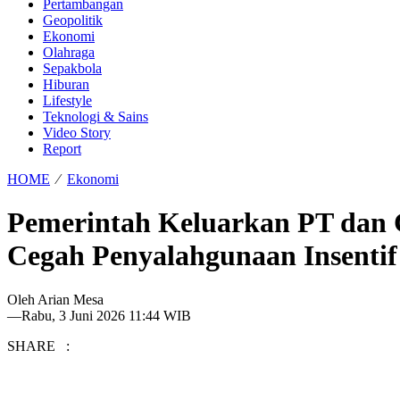
Pertambangan
Geopolitik
Ekonomi
Olahraga
Sepakbola
Hiburan
Lifestyle
Teknologi & Sains
Video Story
Report
HOME
⁄
Ekonomi
Pemerintah Keluarkan PT dan 
Cegah Penyalahgunaan Insent
Oleh
Arian Mesa
—
Rabu, 3 Juni 2026 11:44 WIB
SHARE :