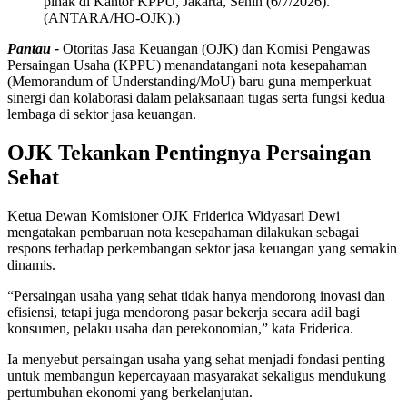
pihak di Kantor KPPU, Jakarta, Senin (6/7/2026).
(ANTARA/HO-OJK).)
Pantau -
Otoritas Jasa Keuangan (OJK) dan Komisi Pengawas
Persaingan Usaha (KPPU) menandatangani nota kesepahaman
(Memorandum of Understanding/MoU) baru guna memperkuat
sinergi dan kolaborasi dalam pelaksanaan tugas serta fungsi kedua
lembaga di sektor jasa keuangan.
OJK Tekankan Pentingnya Persaingan
Sehat
Ketua Dewan Komisioner OJK Friderica Widyasari Dewi
mengatakan pembaruan nota kesepahaman dilakukan sebagai
respons terhadap perkembangan sektor jasa keuangan yang semakin
dinamis.
“Persaingan usaha yang sehat tidak hanya mendorong inovasi dan
efisiensi, tetapi juga mendorong pasar bekerja secara adil bagi
konsumen, pelaku usaha dan perekonomian,” kata Friderica.
Ia menyebut persaingan usaha yang sehat menjadi fondasi penting
untuk membangun kepercayaan masyarakat sekaligus mendukung
pertumbuhan ekonomi yang berkelanjutan.