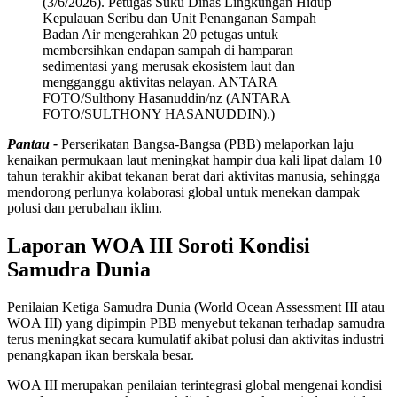
(3/6/2026). Petugas Suku Dinas Lingkungan Hidup
Kepulauan Seribu dan Unit Penanganan Sampah
Badan Air mengerahkan 20 petugas untuk
membersihkan endapan sampah di hamparan
sedimentasi yang merusak ekosistem laut dan
mengganggu aktivitas nelayan. ANTARA
FOTO/Sulthony Hasanuddin/nz (ANTARA
FOTO/SULTHONY HASANUDDIN).)
Pantau -
Perserikatan Bangsa-Bangsa (PBB) melaporkan laju
kenaikan permukaan laut meningkat hampir dua kali lipat dalam 10
tahun terakhir akibat tekanan berat dari aktivitas manusia, sehingga
mendorong perlunya kolaborasi global untuk menekan dampak
polusi dan perubahan iklim.
Laporan WOA III Soroti Kondisi
Samudra Dunia
Penilaian Ketiga Samudra Dunia (World Ocean Assessment III atau
WOA III) yang dipimpin PBB menyebut tekanan terhadap samudra
terus meningkat secara kumulatif akibat polusi dan aktivitas industri
penangkapan ikan berskala besar.
WOA III merupakan penilaian terintegrasi global mengenai kondisi