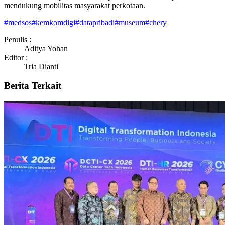
mendukung mobilitas masyarakat perkotaan.
#
medsos
#
kemkomdigi
#
datapribadi
#
museum
#
chery
Penulis :
Aditya Yohan
Editor :
Tria Dianti
Berita Terkait