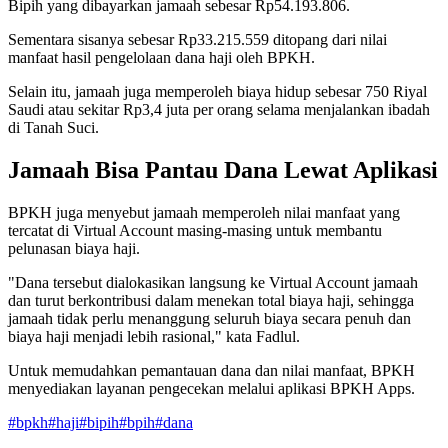
Bipih yang dibayarkan jamaah sebesar Rp54.193.806.
Sementara sisanya sebesar Rp33.215.559 ditopang dari nilai
manfaat hasil pengelolaan dana haji oleh BPKH.
Selain itu, jamaah juga memperoleh biaya hidup sebesar 750 Riyal
Saudi atau sekitar Rp3,4 juta per orang selama menjalankan ibadah
di Tanah Suci.
Jamaah Bisa Pantau Dana Lewat Aplikasi
BPKH juga menyebut jamaah memperoleh nilai manfaat yang
tercatat di Virtual Account masing-masing untuk membantu
pelunasan biaya haji.
"Dana tersebut dialokasikan langsung ke Virtual Account jamaah
dan turut berkontribusi dalam menekan total biaya haji, sehingga
jamaah tidak perlu menanggung seluruh biaya secara penuh dan
biaya haji menjadi lebih rasional," kata Fadlul.
Untuk memudahkan pemantauan dana dan nilai manfaat, BPKH
menyediakan layanan pengecekan melalui aplikasi BPKH Apps.
#
bpkh
#
haji
#
bipih
#
bpih
#
dana