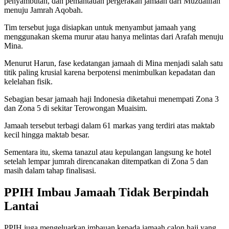
penyambutan, dan pemantauan pergerakan jamaah dari Muzdalifah
menuju Jamrah Aqobah.
Tim tersebut juga disiapkan untuk menyambut jamaah yang
menggunakan skema murur atau hanya melintas dari Arafah menuju
Mina.
Menurut Harun, fase kedatangan jamaah di Mina menjadi salah satu
titik paling krusial karena berpotensi menimbulkan kepadatan dan
kelelahan fisik.
Sebagian besar jamaah haji Indonesia diketahui menempati Zona 3
dan Zona 5 di sekitar Terowongan Muaisim.
Jamaah tersebut terbagi dalam 61 markas yang terdiri atas maktab
kecil hingga maktab besar.
Sementara itu, skema tanazul atau kepulangan langsung ke hotel
setelah lempar jumrah direncanakan ditempatkan di Zona 5 dan
masih dalam tahap finalisasi.
PPIH Imbau Jamaah Tidak Berpindah
Lantai
PPIH juga mengeluarkan imbauan kepada jamaah calon haji yang