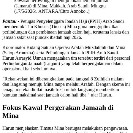
kawasan terowongan menuju lokasi lempar jumrah
(Jamarat) di Mina, Makkah, Arab Saudi, Minggu
(17/5/2026). ANTARA/Citro Atmoko..)
Pantau -
Petugas Penyelenggara Ibadah Haji (PPIH) Arab Saudi
membentuk Tim Khusus (Timsus) Mina guna mengoptimalkan
perlindungan dan pembinaan jamaah calon haji, terutama lansia dan
jamaah sakit saat puncak ibadah haji 2026.
Koordinator Bidang Satuan Operasi Arafah Muzdalifah dan Mina
(Satop Armuzna) serta Pelindungan Jamaah PPIH Arab Saudi
Harun Arrasyid Usman mengatakan tim tersebut terdiri dari personel
Perlindungan Jamaah (Linjam) yang telah berpengalaman dalam
operasional haji sebelumnya.
"Rekan-rekan ini diberangkatkan pada tanggal 8 Zulhijah malam
dan langsung menuju Mina tanpa melalui Arafah. Dengan skema ini
tenaga mereka dinilai masih fresh untuk langsung memberikan
bantuan maksimal saat jamaah calon haji tiba," ujar Harun.
Fokus Kawal Pergerakan Jamaah di
Mina
Harun menjelaskan Timsus Mina bertugas melakukan pengawasan,