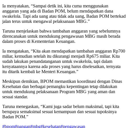
Ia menyatakan, “Sampai detik ini, kita cuma menggunakan
anggaran yang ada di Badan POM, belum mendapatkan dana
swakelola. Tapi ada uang atau tidak ada uang, Badan POM bertekad
jalan terus untuk mengawal pelaksanaan MBG.”
Taruna menjelaskan bahwa tambahan anggaran yang sebelumnya
direncanakan untuk mendukung pengawasan MBG masih berada
dalam proses di Kementerian Keuangan.
Ia mengatakan, “Kita akan mendapatkan tambahan anggaran Rp700
miliar, kemudian setelah itu dikurangi menjadi Rp675 miliar. Kita
sudah lakukan penandatanganan untuk swakelola, tapi dalam
kenyataannya karena ada proses yang harus diselesaikan, ternyata
itu ditarik kembali ke Menteri Keuangan.”
Meskipun demikian, BPOM memastikan koordinasi dengan Dinas
Kesehatan dan berbagai pemangku kepentingan tetap dilakukan
untuk mendukung pelaksanaan Program MBG yang aman dan
sesuai standar.
Taruna menegaskan, “Kami juga sadar belum maksimal, tapi kita
berupaya semaksimal sesuai kemampuan dan sesuai tupoksinya
Badan POM.”
#
bpom
#
pangan
#
mbg
#
kesehatan
#
pengawasan