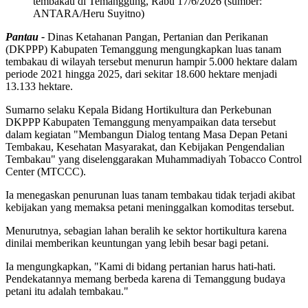
tembakau di Temanggung, Rabu 17/6/2026 (sumber:
ANTARA/Heru Suyitno)
Pantau -
Dinas Ketahanan Pangan, Pertanian dan Perikanan
(DKPPP) Kabupaten Temanggung mengungkapkan luas tanam
tembakau di wilayah tersebut menurun hampir 5.000 hektare dalam
periode 2021 hingga 2025, dari sekitar 18.600 hektare menjadi
13.133 hektare.
Sumarno selaku Kepala Bidang Hortikultura dan Perkebunan
DKPPP Kabupaten Temanggung menyampaikan data tersebut
dalam kegiatan "Membangun Dialog tentang Masa Depan Petani
Tembakau, Kesehatan Masyarakat, dan Kebijakan Pengendalian
Tembakau" yang diselenggarakan Muhammadiyah Tobacco Control
Center (MTCCC).
Ia menegaskan penurunan luas tanam tembakau tidak terjadi akibat
kebijakan yang memaksa petani meninggalkan komoditas tersebut.
Menurutnya, sebagian lahan beralih ke sektor hortikultura karena
dinilai memberikan keuntungan yang lebih besar bagi petani.
Ia mengungkapkan, "Kami di bidang pertanian harus hati-hati.
Pendekatannya memang berbeda karena di Temanggung budaya
petani itu adalah tembakau."