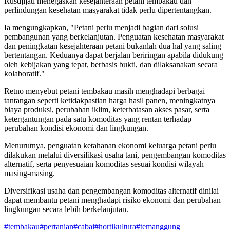
Rusdjijati menegaskan kesejahteraan petani tembakau dan
perlindungan kesehatan masyarakat tidak perlu dipertentangkan.
Ia mengungkapkan, "Petani perlu menjadi bagian dari solusi
pembangunan yang berkelanjutan. Penguatan kesehatan masyarakat
dan peningkatan kesejahteraan petani bukanlah dua hal yang saling
bertentangan. Keduanya dapat berjalan beriringan apabila didukung
oleh kebijakan yang tepat, berbasis bukti, dan dilaksanakan secara
kolaboratif."
Retno menyebut petani tembakau masih menghadapi berbagai
tantangan seperti ketidakpastian harga hasil panen, meningkatnya
biaya produksi, perubahan iklim, keterbatasan akses pasar, serta
ketergantungan pada satu komoditas yang rentan terhadap
perubahan kondisi ekonomi dan lingkungan.
Menurutnya, penguatan ketahanan ekonomi keluarga petani perlu
dilakukan melalui diversifikasi usaha tani, pengembangan komoditas
alternatif, serta penyesuaian komoditas sesuai kondisi wilayah
masing-masing.
Diversifikasi usaha dan pengembangan komoditas alternatif dinilai
dapat membantu petani menghadapi risiko ekonomi dan perubahan
lingkungan secara lebih berkelanjutan.
#
tembakau
#
pertanian
#
cabai
#
hortikultura
#
temanggung