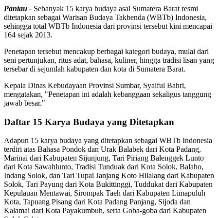
Pantau -
Sebanyak 15 karya budaya asal Sumatera Barat resmi
ditetapkan sebagai Warisan Budaya Takbenda (WBTb) Indonesia,
sehingga total WBTb Indonesia dari provinsi tersebut kini mencapai
164 sejak 2013.
Penetapan tersebut mencakup berbagai kategori budaya, mulai dari
seni pertunjukan, ritus adat, bahasa, kuliner, hingga tradisi lisan yang
tersebar di sejumlah kabupaten dan kota di Sumatera Barat.
Kepala Dinas Kebudayaan Provinsi Sumbar, Syaiful Bahri,
mengatakan, "Penetapan ini adalah kebanggaan sekaligus tanggung
jawab besar."
Daftar 15 Karya Budaya yang Ditetapkan
Adapun 15 karya budaya yang ditetapkan sebagai WBTb Indonesia
terdiri atas Bahasa Pondok dan Urak Balabek dari Kota Padang,
Marinai dari Kabupaten Sijunjung, Tari Piriang Balenggek Lunto
dari Kota Sawahlunto, Tradisi Tunduak dari Kota Solok, Balaho,
Indang Solok, dan Tari Tupai Janjang Koto Hilalang dari Kabupaten
Solok, Tari Payung dari Kota Bukittinggi, Tuddukat dari Kabupaten
Kepulauan Mentawai, Sirompak Taeh dari Kabupaten Limapuluh
Kota, Tapuang Pisang dari Kota Padang Panjang, Sijoda dan
Kalamai dari Kota Payakumbuh, serta Goba-goba dari Kabupaten