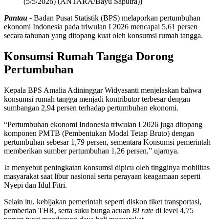
(5/5/2026) (ANTARA/Bayu Saputra))
Pantau -
Badan Pusat Statistik (BPS) melaporkan pertumbuhan
ekonomi Indonesia pada triwulan I 2026 mencapai 5,61 persen
secara tahunan yang ditopang kuat oleh konsumsi rumah tangga.
Konsumsi Rumah Tangga Dorong
Pertumbuhan
Kepala BPS Amalia Adininggar Widyasanti menjelaskan bahwa
konsumsi rumah tangga menjadi kontributor terbesar dengan
sumbangan 2,94 persen terhadap pertumbuhan ekonomi.
“Pertumbuhan ekonomi Indonesia triwulan I 2026 juga ditopang
komponen PMTB (Pembentukan Modal Tetap Bruto) dengan
pertumbuhan sebesar 1,79 persen, sementara Konsumsi pemerintah
memberikan sumber pertumbuhan 1,26 persen,” ujarnya.
Ia menyebut peningkatan konsumsi dipicu oleh tingginya mobilitas
masyarakat saat libur nasional serta perayaan keagamaan seperti
Nyepi dan Idul Fitri.
Selain itu, kebijakan pemerintah seperti diskon tiket transportasi,
pemberian THR, serta suku bunga acuan
BI rate
di level 4,75