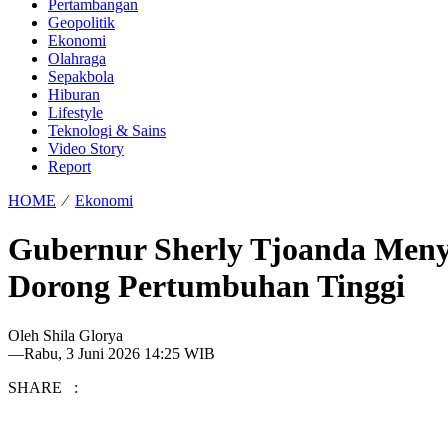
Pertambangan
Geopolitik
Ekonomi
Olahraga
Sepakbola
Hiburan
Lifestyle
Teknologi & Sains
Video Story
Report
HOME
⁄
Ekonomi
Gubernur Sherly Tjoanda Meny
Dorong Pertumbuhan Tinggi
Oleh
Shila Glorya
—
Rabu, 3 Juni 2026 14:25 WIB
SHARE :