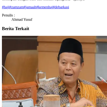
#
haji
#
zamzam
#
jamaah
#
kemenhaj
#
debarkasi
Penulis :
Ahmad Yusuf
Berita Terkait