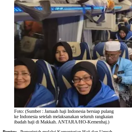
Foto:
(Sumber : Jamaah haji Indonesia bersiap pulang
ke Indonesia setelah melaksanakan seluruh rangkaian
ibadah haji di Makkah. ANTARA/HO-Kemenhaj.)
Pantau -
Pemerintah melalui Kementerian Haji dan Umrah