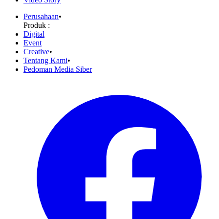
Perusahaan
•
Produk :
Digital
Event
Creative
•
Tentang Kami
•
Pedoman Media Siber