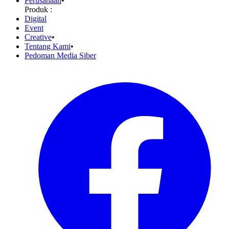
Perusahaan
•
Produk :
Digital
Event
Creative
•
Tentang Kami
•
Pedoman Media Siber