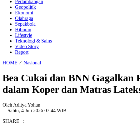
Pertambangan
Geopolitik
Ekonomi
Olahraga
Sepakbola
Hiburan
Lifestyle
Teknologi & Sains
Video Story
Report
HOME
⁄
Nasional
Bea Cukai dan BNN Gagalkan P
dalam Koper dan Matras Latek
Oleh
Aditya Yohan
—
Sabtu, 4 Juli 2026 07:44 WIB
SHARE :