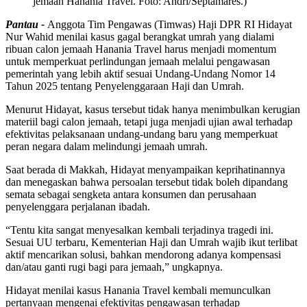
jemaah Hanania Travel. Foto: Andri/Septamares.)
Pantau -
Anggota Tim Pengawas (Timwas) Haji DPR RI Hidayat
Nur Wahid menilai kasus gagal berangkat umrah yang dialami
ribuan calon jemaah Hanania Travel harus menjadi momentum
untuk memperkuat perlindungan jemaah melalui pengawasan
pemerintah yang lebih aktif sesuai Undang-Undang Nomor 14
Tahun 2025 tentang Penyelenggaraan Haji dan Umrah.
Menurut Hidayat, kasus tersebut tidak hanya menimbulkan kerugian
materiil bagi calon jemaah, tetapi juga menjadi ujian awal terhadap
efektivitas pelaksanaan undang-undang baru yang memperkuat
peran negara dalam melindungi jemaah umrah.
Saat berada di Makkah, Hidayat menyampaikan keprihatinannya
dan menegaskan bahwa persoalan tersebut tidak boleh dipandang
semata sebagai sengketa antara konsumen dan perusahaan
penyelenggara perjalanan ibadah.
“Tentu kita sangat menyesalkan kembali terjadinya tragedi ini.
Sesuai UU terbaru, Kementerian Haji dan Umrah wajib ikut terlibat
aktif mencarikan solusi, bahkan mendorong adanya kompensasi
dan/atau ganti rugi bagi para jemaah,” ungkapnya.
Hidayat menilai kasus Hanania Travel kembali memunculkan
pertanyaan mengenai efektivitas pengawasan terhadap