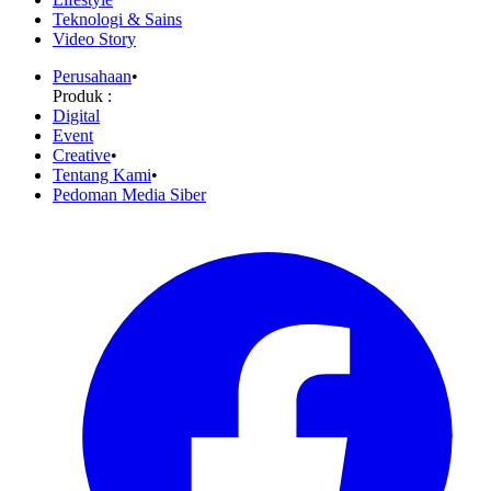
Teknologi & Sains
Video Story
Perusahaan
•
Produk :
Digital
Event
Creative
•
Tentang Kami
•
Pedoman Media Siber