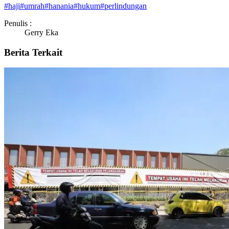
#
haji
#
umrah
#
hanania
#
hukum
#
perlindungan
Penulis :
Gerry Eka
Berita Terkait