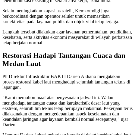
telekomunikasi eksisting di sekitar area kerja," kata Indra.
Selain meningkatkan kapasitas satelit, Kemkomdigi juga
berkoordinasi dengan operator seluler untuk memastikan
konektivitas pada layanan publik dan objek vital tetap terjaga.
Langkah tersebut dilakukan agar layanan pemerintahan, pendidikan,
kesehatan, serta aktivitas ekonomi masyarakat di wilayah perbatasan
tetap berjalan normal.
Restorasi Hadapi Tantangan Cuaca dan
Medan Laut
Plt Direktur Infrastruktur BAKTI Darien Aldiano mengatakan
proses restorasi kabel laut menghadapi sejumlah tantangan teknis di
lapangan.
"Kami memohon maaf atas penyesuaian jadwal ini. Walau
menghadapi tantangan cuaca dan karakteristik dasar laut yang
ekstrem, seluruh tim teknis tetap berupaya maksimal. Pekerjaan terus
dilaksanakan dengan mengedepankan aspek keselamatan dan
keandalan jaringan agar layanan kembali normal secepatnya," ujar
Darien.
Menurut Darien, lokasi pekerjaan berada di dekat koridor kabel laut