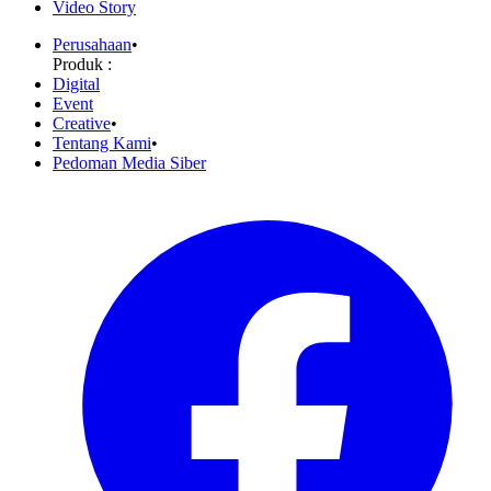
Video Story
Perusahaan
•
Produk :
Digital
Event
Creative
•
Tentang Kami
•
Pedoman Media Siber