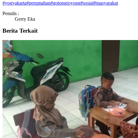
#
yogyakarta
#
perumahan
#
gotongroyong
#
sosial
#
masyarakat
Penulis :
Gerry Eka
Berita Terkait