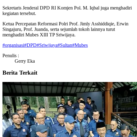
Sekretaris Jenderal DPD RI Komjen Pol. M. Iqbal juga menghadiri
kegiatan tersebut.
Ketua Percepatan Reformasi Polri Prof. Jimly Asshiddiqie, Erwin
Singajuru, Prof. Juanda, serta sejumlah tokoh lainnya turut
menghadiri Mubes XIII TP Sriwijaya.
#
organisasi
#
DPD
#
Sriwijaya
#
Sultan
#
Mubes
Penulis :
Gerry Eka
Berita Terkait