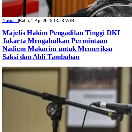
Nasional
Rabu, 5 Agt 2026 13:28 WIB
Majelis Hakim Pengadilan Tinggi DKI
Jakarta Mengabulkan Permintaan
Nadiem Makarim untuk Memeriksa
Saksi dan Ahli Tambahan