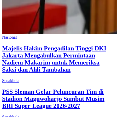
Nasional
Majelis Hakim Pengadilan Tinggi DKI
Jakarta Mengabulkan Permintaan
Nadiem Makarim untuk Memeriksa
Saksi dan Ahli Tambahan
Sepakbola
PSS Sleman Gelar Peluncuran Tim di
Stadion Maguwoharjo Sambut Musim
BRI Super League 2026/2027
Sepakbola